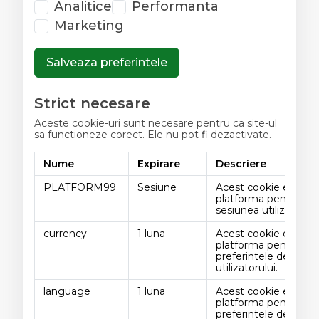
Analitice
Performanta
Marketing
Salveaza preferintele
Strict necesare
Aceste cookie-uri sunt necesare pentru ca site-ul
sa functioneze corect. Ele nu pot fi dezactivate.
Nume
Expirare
Descriere
PLATFORM99
Sesiune
Acest cookie este fol
platforma pentru a 
sesiunea utilizatorulu
currency
1 luna
Acest cookie este fol
platforma pentru a s
preferintele de mon
utilizatorului.
language
1 luna
Acest cookie este fol
platforma pentru a s
preferintele de limba