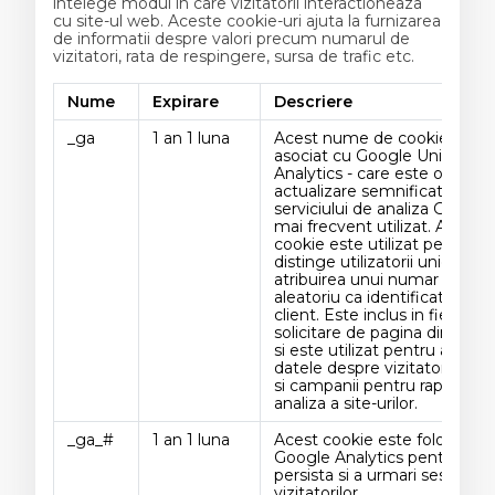
intelege modul in care vizitatorii interactioneaza
cu site-ul web. Aceste cookie-uri ajuta la furnizarea
de informatii despre valori precum numarul de
vizitatori, rata de respingere, sursa de trafic etc.
Nume
Expirare
Descriere
_ga
1 an 1 luna
Acest nume de cookie este
asociat cu Google Universal
Analytics - care este o
actualizare semnificativa a
serviciului de analiza Google 
mai frecvent utilizat. Acest
cookie este utilizat pentru a
distinge utilizatorii unici prin
atribuirea unui numar gener
aleatoriu ca identificator de
client. Este inclus in fiecare
solicitare de pagina dintr-un 
si este utilizat pentru a calcu
datele despre vizitatori, sesi
si campanii pentru rapoartel
analiza a site-urilor.
_ga_#
1 an 1 luna
Acest cookie este folosit de
Google Analytics pentru a
persista si a urmari sesiunile
vizitatorilor.