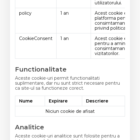
utilizatorului.
policy
1 an
Acest cookie este fol
platforma pentru a s
consimtamantul utili
privind politica de co
CookieConsent
1 an
Acest cookie este uti
pentru a aminti prefe
consimtamant ale coo
vizitatorilor.
Functionalitate
Aceste cookie-uri permit functionalitati
suplimentare, dar nu sunt strict necesare pentru
ca site-ul sa functioneze corect.
Nume
Expirare
Descriere
Niciun cookie de afisat
Analitice
Aceste cookie-uri analitice sunt folosite pentru a