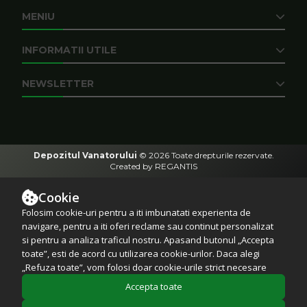
MENIU
INFORMATII UTILE
NEWSLETTER
Depozitul Vanatorului
© 2026
Toate drepturile rezervate.
Created by
REGANTIS
Cookie
Folosim cookie-uri pentru a iti imbunatati experienta de
navigare, pentru a iti oferi reclame sau continut personalizat
si pentru a analiza traficul nostru. Apasand butonul „Accepta
toate”, esti de acord cu utilizarea cookie-urilor. Daca alegi
„Refuza toate”, vom folosi doar cookie-urile strict necesare
pentru functionarea site-ului. Poti modifica preferintele
Accepta toate
legate de cookie-uri apasand pe „Administreaza