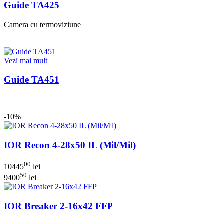
Guide TA425
Camera cu termoviziune
Vezi mai mult
Guide TA451
-10%
IOR Recon 4-28x50 IL (Mil/Mil)
00
10445
lei
50
9400
lei
IOR Breaker 2-16x42 FFP