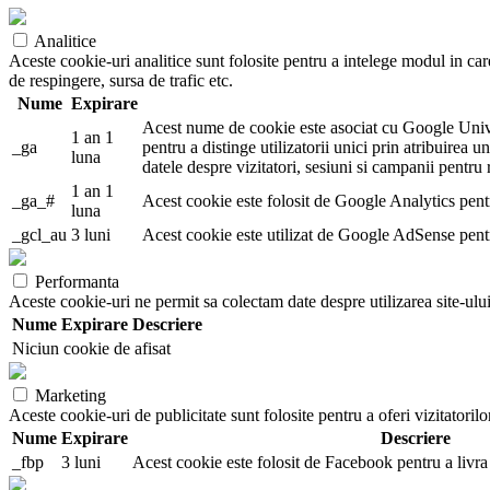
Analitice
Aceste cookie-uri analitice sunt folosite pentru a intelege modul in car
de respingere, sursa de trafic etc.
Nume
Expirare
Acest nume de cookie este asociat cu Google Univers
1 an 1
_ga
pentru a distinge utilizatorii unici prin atribuirea u
luna
datele despre vizitatori, sesiuni si campanii pentru r
1 an 1
_ga_#
Acest cookie este folosit de Google Analytics pentru 
luna
_gcl_au
3 luni
Acest cookie este utilizat de Google AdSense pentru 
Performanta
Aceste cookie-uri ne permit sa colectam date despre utilizarea site-ului,
Nume
Expirare
Descriere
Niciun cookie de afisat
Marketing
Aceste cookie-uri de publicitate sunt folosite pentru a oferi vizitatorilo
Nume
Expirare
Descriere
_fbp
3 luni
Acest cookie este folosit de Facebook pentru a livra 