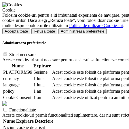
Cookie
Folosim cookie-uri pentru a iti imbunatati experienta de navigare, pentr
cookie-urilor. Daca alegi „Refuza toate”, vom folosi doar cookie-urile 
multe despre cookie-urile utilizate in
Politca de utilizare Cookie-uri
.
Accepta toate
Refuza toate
Administreaza preferintele
Administreaza preferintele
Strict necesare
Aceste cookie-uri sunt necesare pentru ca site-ul sa functioneze corect.
Nume
Expirare
PLATFORM99
Sesiune
Acest cookie este folosit de platforma pent
currency
1 luna
Acest cookie este folosit de platforma pent
language
1 luna
Acest cookie este folosit de platforma pentr
policy
1 an
Acest cookie este folosit de platforma pent
CookieConsent
1 an
Acest cookie este utilizat pentru a aminti p
Functionalitate
Aceste cookie-uri permit functionalitati suplimentare, dar nu sunt stric
Nume
Expirare
Descriere
Niciun cookie de afisat