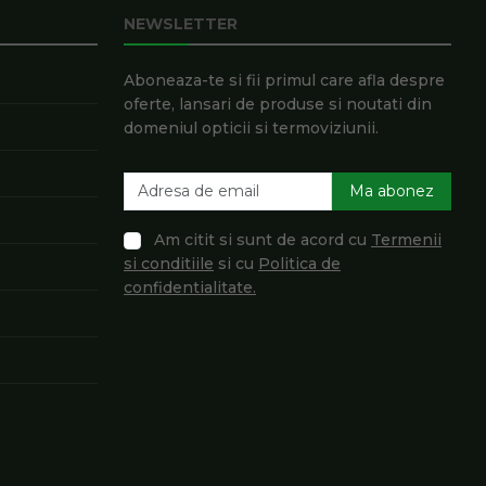
NEWSLETTER
Aboneaza-te si fii primul care afla despre
oferte, lansari de produse si noutati din
domeniul opticii si termoviziunii.
Ma abonez
Am citit si sunt de acord cu
Termenii
si conditiile
si cu
Politica de
confidentialitate.