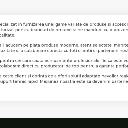
pecializat in furnizarea unei game variate de produse si accesor
autorizat pentru branduri de renume si ne mandrim cu o prezen
alitate.
nali, aducem pe piata produse moderne, atent selectate, menite sa
itate si o colaborare corecta cu toti clientii si partenerii nost
 pentru cei care cauta echipamente profesionale, fie ca este 
i colaboram direct cu producatori de top pentru a garanta perfor
catre client si dorinta de a oferi solutii adaptate nevoilor real
 si suport tehnic rapid. Misiunea noastra este sa devenim parte