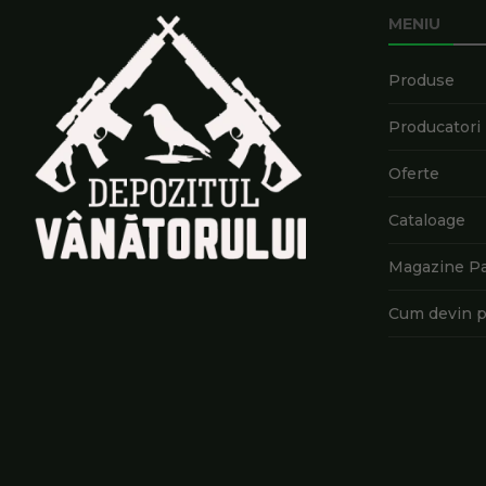
MENIU
Produse
Producatori
Oferte
Cataloage
Magazine P
Cum devin p