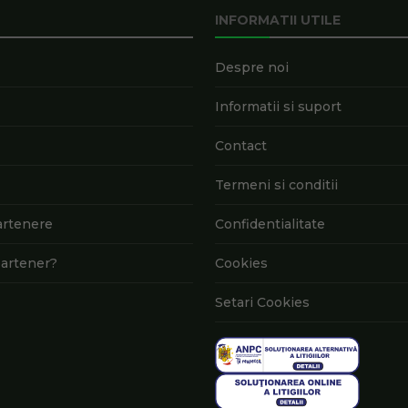
INFORMATII UTILE
Despre noi
Informatii si suport
Contact
Termeni si conditii
artenere
Confidentialitate
artener?
Cookies
Setari Cookies