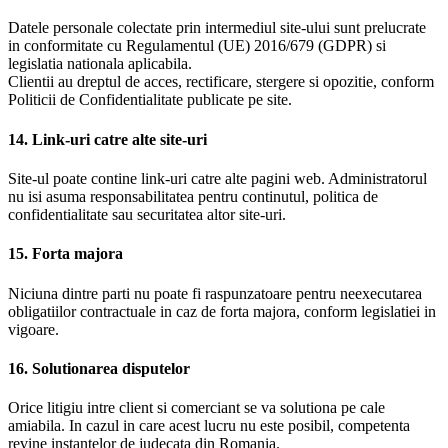
Datele personale colectate prin intermediul site-ului sunt prelucrate
in conformitate cu Regulamentul (UE) 2016/679 (GDPR) si
legislatia nationala aplicabila.
Clientii au dreptul de acces, rectificare, stergere si opozitie, conform
Politicii de Confidentialitate publicate pe site.
14. Link-uri catre alte site-uri
Site-ul poate contine link-uri catre alte pagini web. Administratorul
nu isi asuma responsabilitatea pentru continutul, politica de
confidentialitate sau securitatea altor site-uri.
15. Forta majora
Niciuna dintre parti nu poate fi raspunzatoare pentru neexecutarea
obligatiilor contractuale in caz de forta majora, conform legislatiei in
vigoare.
16. Solutionarea disputelor
Orice litigiu intre client si comerciant se va solutiona pe cale
amiabila. In cazul in care acest lucru nu este posibil, competenta
revine instantelor de judecata din Romania.