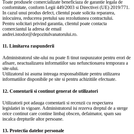
Toate produsele comercializate beneficiaza de garantie legala de
conformitate, conform Legii 449/2003 si Directivei (UE) 2019/771.
In cazul unui produs defect, clientul poate solicita repararea,
inlocuirea, reducerea pretului sau rezolutiunea contractului.
Pentru solicitari privind garantia, clientul poate contacta
comerciantul la adresa de email
andrei.istodor@depozitulvanatorului.ro.
11. Limitarea raspunderii
Administratorul site-ului nu poate fi tinut raspunzator pentru erori de
afisare, neactualizarea informatiilor sau nefunctionarea temporara a
site-ului.
Utilizatorul isi asuma intreaga responsabilitate pentru utilizarea
informatiilor disponibile pe site si pentru achizitiile efectuate.
12. Comentarii si continut generat de utilizatori
Utilizatorii pot adauga comentarii si recenzii cu respectarea
legislatiei in vigoare. Administratorul isi rezerva dreptul de a sterge
orice continut care contine limbaj obscen, defaimator, spam sau
incalca drepturile altor persoane.
13. Protectia datelor personale