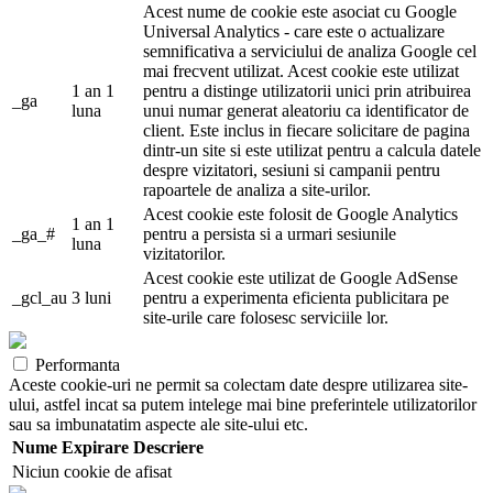
Acest nume de cookie este asociat cu Google
Universal Analytics - care este o actualizare
semnificativa a serviciului de analiza Google cel
mai frecvent utilizat. Acest cookie este utilizat
1 an 1
pentru a distinge utilizatorii unici prin atribuirea
_ga
luna
unui numar generat aleatoriu ca identificator de
client. Este inclus in fiecare solicitare de pagina
dintr-un site si este utilizat pentru a calcula datele
despre vizitatori, sesiuni si campanii pentru
rapoartele de analiza a site-urilor.
Acest cookie este folosit de Google Analytics
1 an 1
_ga_#
pentru a persista si a urmari sesiunile
luna
vizitatorilor.
Acest cookie este utilizat de Google AdSense
_gcl_au
3 luni
pentru a experimenta eficienta publicitara pe
site-urile care folosesc serviciile lor.
Performanta
Aceste cookie-uri ne permit sa colectam date despre utilizarea site-
ului, astfel incat sa putem intelege mai bine preferintele utilizatorilor
sau sa imbunatatim aspecte ale site-ului etc.
Nume
Expirare
Descriere
Niciun cookie de afisat