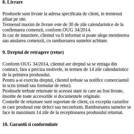
8. Livrare
Produsele sunt livrate la adresa specificata de client, in termenul
afisat pe site.
Termenul maxim de livrare este de 30 de zile calendaristice de la
confirmarea comenzii, conform OUG 34/2014.
In caz de intarziere, clientul va fi informat si poate alege mentinerea
sau anularea comenzii, cu rambursarea sumelor achitate.
9. Dreptul de retragere (retur)
Conform OUG 34/2014, clientul are dreptul sa se retraga din
contract, fara a preciza motivele, in termen de 14 zile calendaristice
de la primirea produsului.
Pentru a-si exercita dreptul, clientul trebuie sa notifice comerciantul
in scris (email sau formular de retur).
Produsele trebuie returnate in aceeasi stare in care au fost livrate,
insotite de toate accesoriile si documentele originale.
Costurile de returnare sunt suportate de client, cu exceptia cazurilor
in care produsul este defect sau neconform. Rambursarea sumelor se
face in maximum 14 zile de la receptionarea produsului returnat.
10. Garantii si conformitate