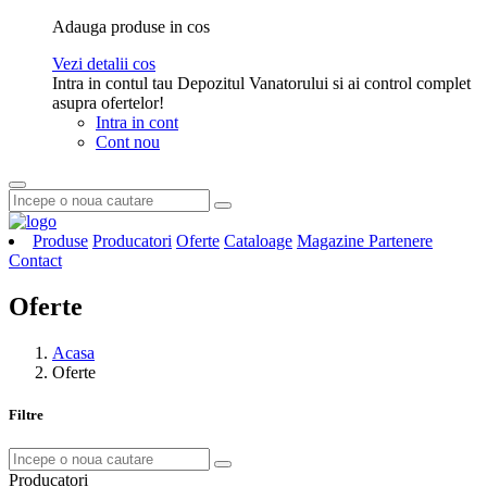
Adauga produse in cos
Vezi detalii cos
Intra in contul tau Depozitul Vanatorului si ai control complet
asupra ofertelor!
Intra in cont
Cont nou
Produse
Producatori
Oferte
Cataloage
Magazine Partenere
Contact
Oferte
Acasa
Oferte
Filtre
Producatori