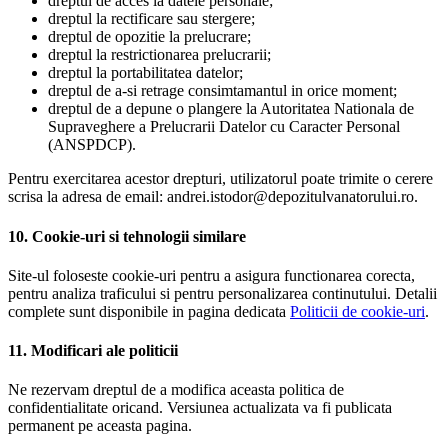
dreptul de acces la datele personale;
dreptul la rectificare sau stergere;
dreptul de opozitie la prelucrare;
dreptul la restrictionarea prelucrarii;
dreptul la portabilitatea datelor;
dreptul de a-si retrage consimtamantul in orice moment;
dreptul de a depune o plangere la Autoritatea Nationala de
Supraveghere a Prelucrarii Datelor cu Caracter Personal
(ANSPDCP).
Pentru exercitarea acestor drepturi, utilizatorul poate trimite o cerere
scrisa la adresa de email: andrei.istodor@depozitulvanatorului.ro.
10. Cookie-uri si tehnologii similare
Site-ul foloseste cookie-uri pentru a asigura functionarea corecta,
pentru analiza traficului si pentru personalizarea continutului. Detalii
complete sunt disponibile in pagina dedicata
Politicii de cookie-uri
.
11. Modificari ale politicii
Ne rezervam dreptul de a modifica aceasta politica de
confidentialitate oricand. Versiunea actualizata va fi publicata
permanent pe aceasta pagina.