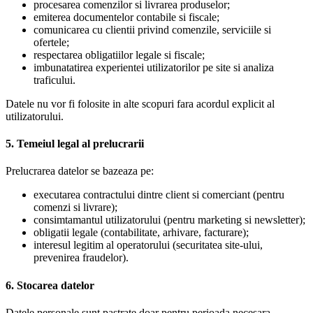
procesarea comenzilor si livrarea produselor;
emiterea documentelor contabile si fiscale;
comunicarea cu clientii privind comenzile, serviciile si
ofertele;
respectarea obligatiilor legale si fiscale;
imbunatatirea experientei utilizatorilor pe site si analiza
traficului.
Datele nu vor fi folosite in alte scopuri fara acordul explicit al
utilizatorului.
5. Temeiul legal al prelucrarii
Prelucrarea datelor se bazeaza pe:
executarea contractului dintre client si comerciant (pentru
comenzi si livrare);
consimtamantul utilizatorului (pentru marketing si newsletter);
obligatii legale (contabilitate, arhivare, facturare);
interesul legitim al operatorului (securitatea site-ului,
prevenirea fraudelor).
6. Stocarea datelor
Datele personale sunt pastrate doar pentru perioada necesara