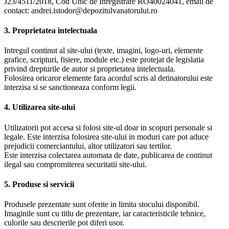
J23/4511/2018, Cod Unic de Inregistrare RO40024041, email de
contact: andrei.istodor@depozitulvanatorului.ro
3. Proprietatea intelectuala
Intregul continut al site-ului (texte, imagini, logo-uri, elemente
grafice, scripturi, fisiere, module etc.) este protejat de legislatia
privind drepturile de autor si proprietatea intelectuala.
Folosirea oricaror elemente fara acordul scris al detinatorului este
interzisa si se sanctioneaza conform legii.
4. Utilizarea site-ului
Utilizatorii pot accesa si folosi site-ul doar in scopuri personale si
legale. Este interzisa folosirea site-ului in moduri care pot aduce
prejudicii comerciantului, altor utilizatori sau tertilor.
Este interzisa colectarea automata de date, publicarea de continut
ilegal sau compromiterea securitatii site-ului.
5. Produse si servicii
Produsele prezentate sunt oferite in limita stocului disponibil.
Imaginile sunt cu titlu de prezentare, iar caracteristicile tehnice,
culorile sau descrierile pot diferi usor.