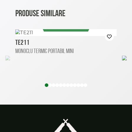
PRODUSE SIMILARE
VEZI MAI MULT
TE211
TN
Monoclu termic portabil mini
Bino