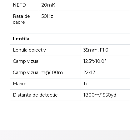
NETD
20mK
Rata de
50Hz
cadre
Lentila
Lentila obiectiv
35mm, F1.0
Camp vizual
12.5°x10.0°
Camp vizual m@100m
22x17
Marire
1x
Distanta de detectie
1800m/1950yd