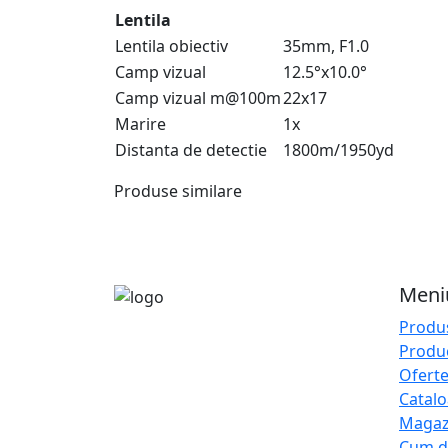
Lentila
Lentila obiectiv
35mm, F1.0
Camp vizual
12.5°x10.0°
Camp vizual m@100m
22x17
Marire
1x
Distanta de detectie
1800m/1950yd
Produse similare
Meni
Produ
Produ
Ofert
Catal
Magaz
Cum d