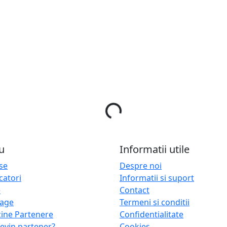
Incarcare....
u
Informatii utile
se
Despre noi
catori
Informatii si suport
e
Contact
oage
Termeni si conditii
ine Partenere
Confidentialitate
evin partener?
Cookies