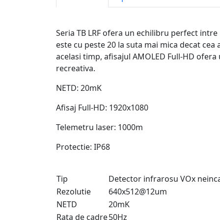
Seria TB LRF ofera un echilibru perfect intre
este cu peste 20 la suta mai mica decat cea 
acelasi timp, afisajul AMOLED Full-HD ofera 
recreativa.
NETD: 20mK
Afisaj Full-HD: 1920x1080
Telemetru laser: 1000m
Protectie: IP68
Tip
Detector infrarosu VOx neinca
Rezolutie
640x512@12um
NETD
20mK
Rata de cadre
50Hz