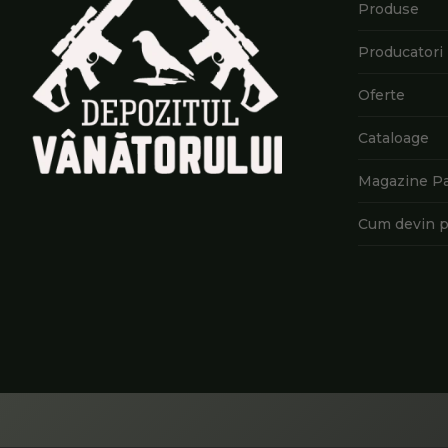
Produse
Producatori
Oferte
Cataloage
Magazine P
Cum devin p