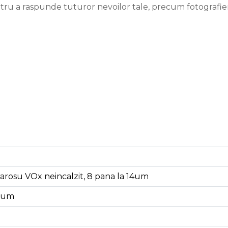
entru a raspunde tuturor nevoilor tale, precum fotografier
rarosu VOx neincalzit, 8 pana la 14um
2um