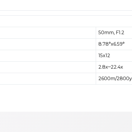
50mm, F1.2
8.78°x6.59°
15x12
2.8x~22.4x
2600m/2800