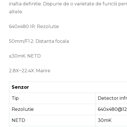
inalta definitie. Dispune de o varietate de functii p
altele.
640x480 IR: Rezolutie
50mm/F1.2: Distanta focala
≤30mK: NETD
2.8X~22.4X: Marire
Senzor
Tip
Detector inf
Rezolutie
640x480@1
NETD
30mK