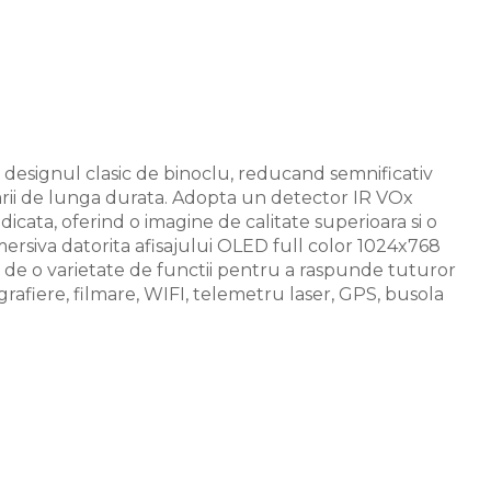
esignul clasic de binoclu, reducand semnificativ
arii de lunga durata. Adopta un detector IR VOx
ridicata, oferind o imagine de calitate superioara si o
ersiva datorita afisajului OLED full color 1024x768
e de o varietate de functii pentru a raspunde tuturor
rafiere, filmare, WIFI, telemetru laser, GPS, busola