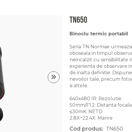
TN650
Binoclu termic portabil
Seria TN Normae urmeaza d
oboseala in timpul observ
neincalzit cu sensibilitate 
experienta de observare im
de inalta definitie. Dispun
nevoilor tale, precum fotog
si altele.
640x480 IR: Rezolutie
50mm/F1.2: Distanta focala
≤30mK: NETD
2.8X~22.4X: Marire
Cod produs:
TN650