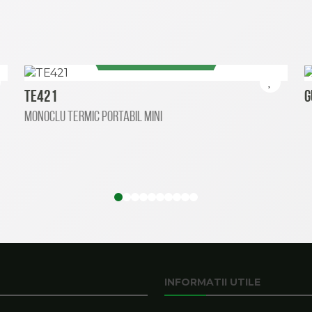
VEZI MAI MULT
TE421
G
Monoclu termic portabil mini
INFORMATII UTILE