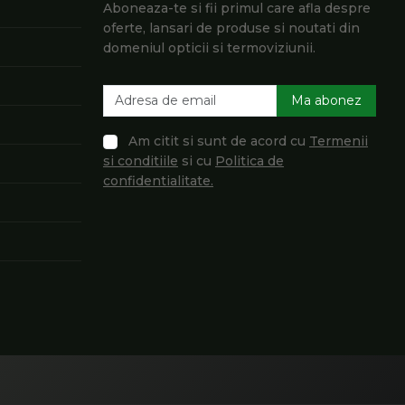
Aboneaza-te si fii primul care afla despre
oferte, lansari de produse si noutati din
domeniul opticii si termoviziunii.
Ma abonez
Am citit si sunt de acord cu
Termenii
si conditiile
si cu
Politica de
confidentialitate.