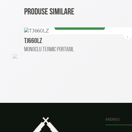
PRODUSE SIMILARE
VEZI MAI MULT
TJ660LZ
Monoclu termic portabil
MENIU