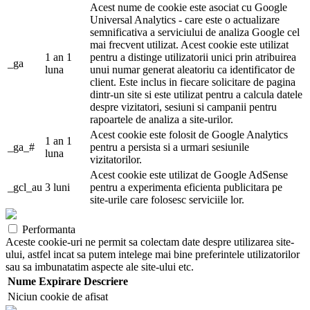
Acest nume de cookie este asociat cu Google
Universal Analytics - care este o actualizare
semnificativa a serviciului de analiza Google cel
mai frecvent utilizat. Acest cookie este utilizat
1 an 1
pentru a distinge utilizatorii unici prin atribuirea
_ga
luna
unui numar generat aleatoriu ca identificator de
client. Este inclus in fiecare solicitare de pagina
dintr-un site si este utilizat pentru a calcula datele
despre vizitatori, sesiuni si campanii pentru
rapoartele de analiza a site-urilor.
Acest cookie este folosit de Google Analytics
1 an 1
_ga_#
pentru a persista si a urmari sesiunile
luna
vizitatorilor.
Acest cookie este utilizat de Google AdSense
_gcl_au
3 luni
pentru a experimenta eficienta publicitara pe
site-urile care folosesc serviciile lor.
Performanta
Aceste cookie-uri ne permit sa colectam date despre utilizarea site-
ului, astfel incat sa putem intelege mai bine preferintele utilizatorilor
sau sa imbunatatim aspecte ale site-ului etc.
Nume
Expirare
Descriere
Niciun cookie de afisat