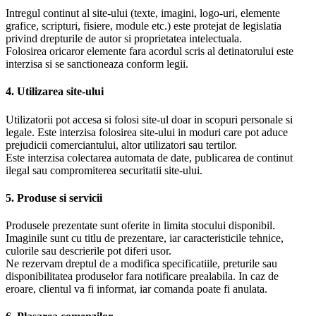
Intregul continut al site-ului (texte, imagini, logo-uri, elemente
grafice, scripturi, fisiere, module etc.) este protejat de legislatia
privind drepturile de autor si proprietatea intelectuala.
Folosirea oricaror elemente fara acordul scris al detinatorului este
interzisa si se sanctioneaza conform legii.
4. Utilizarea site-ului
Utilizatorii pot accesa si folosi site-ul doar in scopuri personale si
legale. Este interzisa folosirea site-ului in moduri care pot aduce
prejudicii comerciantului, altor utilizatori sau tertilor.
Este interzisa colectarea automata de date, publicarea de continut
ilegal sau compromiterea securitatii site-ului.
5. Produse si servicii
Produsele prezentate sunt oferite in limita stocului disponibil.
Imaginile sunt cu titlu de prezentare, iar caracteristicile tehnice,
culorile sau descrierile pot diferi usor.
Ne rezervam dreptul de a modifica specificatiile, preturile sau
disponibilitatea produselor fara notificare prealabila. In caz de
eroare, clientul va fi informat, iar comanda poate fi anulata.