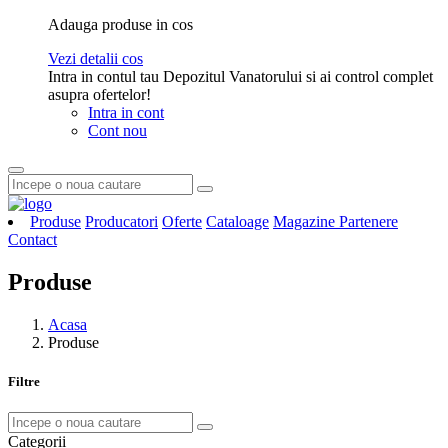
Adauga produse in cos
Vezi detalii cos
Intra in contul tau Depozitul Vanatorului si ai control complet
asupra ofertelor!
Intra in cont
Cont nou
Produse
Producatori
Oferte
Cataloage
Magazine Partenere
Contact
Produse
Acasa
Produse
Filtre
Categorii