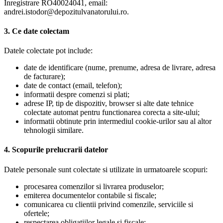
Inregistrare RO40024041, email:
andrei.istodor@depozitulvanatorului.ro.
3. Ce date colectam
Datele colectate pot include:
date de identificare (nume, prenume, adresa de livrare, adresa
de facturare);
date de contact (email, telefon);
informatii despre comenzi si plati;
adrese IP, tip de dispozitiv, browser si alte date tehnice
colectate automat pentru functionarea corecta a site-ului;
informatii obtinute prin intermediul cookie-urilor sau al altor
tehnologii similare.
4. Scopurile prelucrarii datelor
Datele personale sunt colectate si utilizate in urmatoarele scopuri:
procesarea comenzilor si livrarea produselor;
emiterea documentelor contabile si fiscale;
comunicarea cu clientii privind comenzile, serviciile si
ofertele;
respectarea obligatiilor legale si fiscale;