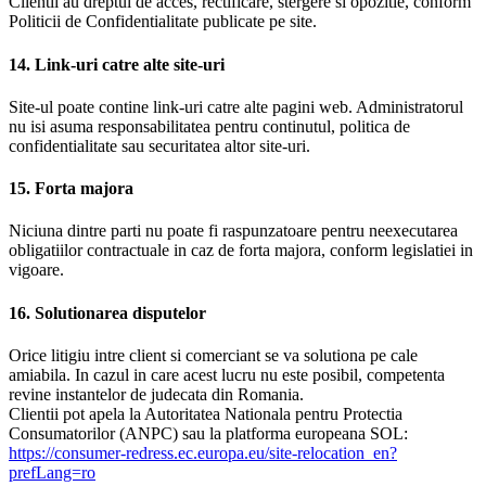
Clientii au dreptul de acces, rectificare, stergere si opozitie, conform
Politicii de Confidentialitate publicate pe site.
14. Link-uri catre alte site-uri
Site-ul poate contine link-uri catre alte pagini web. Administratorul
nu isi asuma responsabilitatea pentru continutul, politica de
confidentialitate sau securitatea altor site-uri.
15. Forta majora
Niciuna dintre parti nu poate fi raspunzatoare pentru neexecutarea
obligatiilor contractuale in caz de forta majora, conform legislatiei in
vigoare.
16. Solutionarea disputelor
Orice litigiu intre client si comerciant se va solutiona pe cale
amiabila. In cazul in care acest lucru nu este posibil, competenta
revine instantelor de judecata din Romania.
Clientii pot apela la Autoritatea Nationala pentru Protectia
Consumatorilor (ANPC) sau la platforma europeana SOL:
https://consumer-redress.ec.europa.eu/site-relocation_en?
prefLang=ro