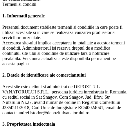
Termeni si conditii
1. Informatii generale
Prezentul document stabileste termenii si conditiile in care poate fi
utilizat acest site si in care se realizeaza vanzarea produselor si
serviciilor prezentate.
Accesarea site-ului implica acceptarea in totalitate a acestor termeni
si conditii. Administratorul isi rezerva dreptul de a modifica
continutul site-ului si conditiile de utilizare fara o notificare
prealabila. Versiunea actualizata este disponibila permanent pe
aceasta pagina.
2. Datele de identificare ale comerciantului
Acest site este detinut si administrat de DEPOZITUL
VANATORULUI S.R.L., persoana juridica inregistrata in Romania,
cu sediul social in Sat Snagov, Com Snagov, Jud. Ilfov, Str.
Nufarului Nr.27, avand numar de ordine in Registrul Comertului
J23/4511/2018, Cod Unic de Inregistrare RO40024041, email de
contact: andrei.istodor@depozitulvanatorului.ro
3. Proprietatea intelectuala