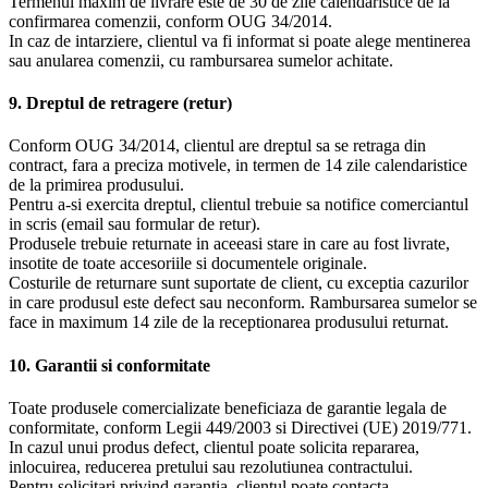
Termenul maxim de livrare este de 30 de zile calendaristice de la
confirmarea comenzii, conform OUG 34/2014.
In caz de intarziere, clientul va fi informat si poate alege mentinerea
sau anularea comenzii, cu rambursarea sumelor achitate.
9. Dreptul de retragere (retur)
Conform OUG 34/2014, clientul are dreptul sa se retraga din
contract, fara a preciza motivele, in termen de 14 zile calendaristice
de la primirea produsului.
Pentru a-si exercita dreptul, clientul trebuie sa notifice comerciantul
in scris (email sau formular de retur).
Produsele trebuie returnate in aceeasi stare in care au fost livrate,
insotite de toate accesoriile si documentele originale.
Costurile de returnare sunt suportate de client, cu exceptia cazurilor
in care produsul este defect sau neconform. Rambursarea sumelor se
face in maximum 14 zile de la receptionarea produsului returnat.
10. Garantii si conformitate
Toate produsele comercializate beneficiaza de garantie legala de
conformitate, conform Legii 449/2003 si Directivei (UE) 2019/771.
In cazul unui produs defect, clientul poate solicita repararea,
inlocuirea, reducerea pretului sau rezolutiunea contractului.
Pentru solicitari privind garantia, clientul poate contacta