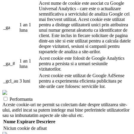
Acest nume de cookie este asociat cu Google
Universal Analytics - care este o actualizare
semnificativa a serviciului de analiza Google cel
mai frecvent utilizat. Acest cookie este utilizat
1 an 1
pentru a distinge utilizatorii unici prin atribuirea
_ga
luna
unui numar generat aleatoriu ca identificator de
client. Este inclus in fiecare solicitare de pagina
dintr-un site si este utilizat pentru a calcula datele
despre vizitatori, sesiuni si campanii pentru
rapoartele de analiza a site-urilor.
Acest cookie este folosit de Google Analytics
1 an 1
_ga_#
pentru a persista si a urmari sesiunile
luna
vizitatorilor.
Acest cookie este utilizat de Google AdSense
_gcl_au
3 luni
pentru a experimenta eficienta publicitara pe
site-urile care folosesc serviciile lor.
Performanta
Aceste cookie-uri ne permit sa colectam date despre utilizarea site-
ului, astfel incat sa putem intelege mai bine preferintele utilizatorilor
sau sa imbunatatim aspecte ale site-ului etc.
Nume
Expirare
Descriere
Niciun cookie de afisat