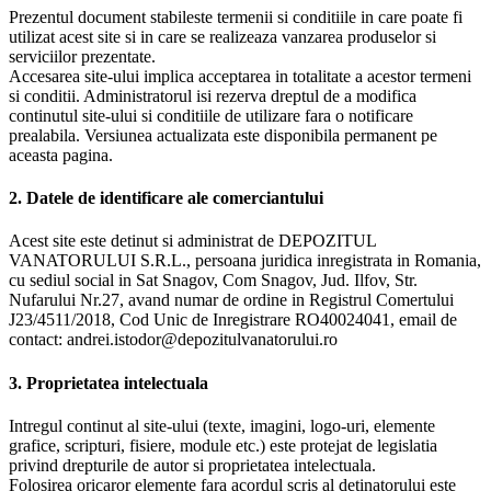
Prezentul document stabileste termenii si conditiile in care poate fi
utilizat acest site si in care se realizeaza vanzarea produselor si
serviciilor prezentate.
Accesarea site-ului implica acceptarea in totalitate a acestor termeni
si conditii. Administratorul isi rezerva dreptul de a modifica
continutul site-ului si conditiile de utilizare fara o notificare
prealabila. Versiunea actualizata este disponibila permanent pe
aceasta pagina.
2. Datele de identificare ale comerciantului
Acest site este detinut si administrat de DEPOZITUL
VANATORULUI S.R.L., persoana juridica inregistrata in Romania,
cu sediul social in Sat Snagov, Com Snagov, Jud. Ilfov, Str.
Nufarului Nr.27, avand numar de ordine in Registrul Comertului
J23/4511/2018, Cod Unic de Inregistrare RO40024041, email de
contact: andrei.istodor@depozitulvanatorului.ro
3. Proprietatea intelectuala
Intregul continut al site-ului (texte, imagini, logo-uri, elemente
grafice, scripturi, fisiere, module etc.) este protejat de legislatia
privind drepturile de autor si proprietatea intelectuala.
Folosirea oricaror elemente fara acordul scris al detinatorului este