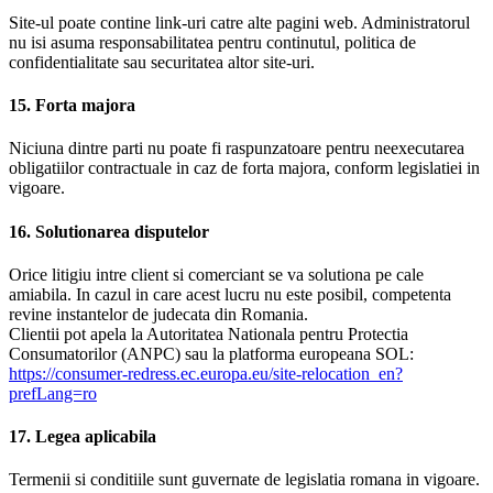
Site-ul poate contine link-uri catre alte pagini web. Administratorul
nu isi asuma responsabilitatea pentru continutul, politica de
confidentialitate sau securitatea altor site-uri.
15. Forta majora
Niciuna dintre parti nu poate fi raspunzatoare pentru neexecutarea
obligatiilor contractuale in caz de forta majora, conform legislatiei in
vigoare.
16. Solutionarea disputelor
Orice litigiu intre client si comerciant se va solutiona pe cale
amiabila. In cazul in care acest lucru nu este posibil, competenta
revine instantelor de judecata din Romania.
Clientii pot apela la Autoritatea Nationala pentru Protectia
Consumatorilor (ANPC) sau la platforma europeana SOL:
https://consumer-redress.ec.europa.eu/site-relocation_en?
prefLang=ro
17. Legea aplicabila
Termenii si conditiile sunt guvernate de legislatia romana in vigoare.