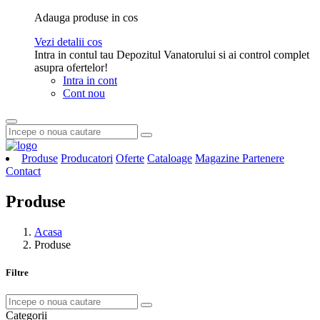
Adauga produse in cos
Vezi detalii cos
Intra in contul tau Depozitul Vanatorului si ai control complet
asupra ofertelor!
Intra in cont
Cont nou
Produse
Producatori
Oferte
Cataloage
Magazine Partenere
Contact
Produse
Acasa
Produse
Filtre
Categorii