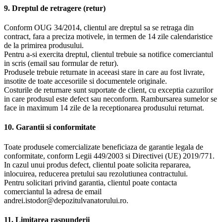
9. Dreptul de retragere (retur)
Conform OUG 34/2014, clientul are dreptul sa se retraga din
contract, fara a preciza motivele, in termen de 14 zile calendaristice
de la primirea produsului.
Pentru a-si exercita dreptul, clientul trebuie sa notifice comerciantul
in scris (email sau formular de retur).
Produsele trebuie returnate in aceeasi stare in care au fost livrate,
insotite de toate accesoriile si documentele originale.
Costurile de returnare sunt suportate de client, cu exceptia cazurilor
in care produsul este defect sau neconform. Rambursarea sumelor se
face in maximum 14 zile de la receptionarea produsului returnat.
10. Garantii si conformitate
Toate produsele comercializate beneficiaza de garantie legala de
conformitate, conform Legii 449/2003 si Directivei (UE) 2019/771.
In cazul unui produs defect, clientul poate solicita repararea,
inlocuirea, reducerea pretului sau rezolutiunea contractului.
Pentru solicitari privind garantia, clientul poate contacta
comerciantul la adresa de email
andrei.istodor@depozitulvanatorului.ro.
11. Limitarea raspunderii