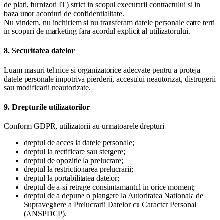
de plati, furnizori IT) strict in scopul executarii contractului si in
baza unor acorduri de confidentialitate.
Nu vindem, nu inchiriem si nu transferam datele personale catre terti
in scopuri de marketing fara acordul explicit al utilizatorului.
8. Securitatea datelor
Luam masuri tehnice si organizatorice adecvate pentru a proteja
datele personale impotriva pierderii, accesului neautorizat, distrugerii
sau modificarii neautorizate.
9. Drepturile utilizatorilor
Conform GDPR, utilizatorii au urmatoarele drepturi:
dreptul de acces la datele personale;
dreptul la rectificare sau stergere;
dreptul de opozitie la prelucrare;
dreptul la restrictionarea prelucrarii;
dreptul la portabilitatea datelor;
dreptul de a-si retrage consimtamantul in orice moment;
dreptul de a depune o plangere la Autoritatea Nationala de
Supraveghere a Prelucrarii Datelor cu Caracter Personal
(ANSPDCP).