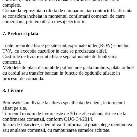
complete.
Comanda reprezinta o oferta de cumparare, iar contractul la distanta
se considera incheiat in momentul confirmarii comenzii de catre
comerciant, prin email sau mesaj electronic.
7. Preturi si plata
Toate preturile afisate pe site sunt exprimate in lei (RON) si includ
TVA, cu exceptia cazurilor in care se precizeaza altfel.
Costurile de livrare sunt afisate separat inainte de finalizarea
comenzii.
Metodele de plata disponibile pot include plata ramburs, plata online
cu cardul sau transfer bancar, in functie de optiunile afisate in
procesul de comanda.
8. Livrare
Produsele sunt livrate la adresa specificata de client, in termenul
afisat pe site.
Termenul maxim de livrare este de 30 de zile calendaristice de la
confirmarea comenzii, conform OUG 34/2014.
In caz de intarziere, clientul va fi informat si poate alege mentinerea
sau anularea comenzii, cu rambursarea sumelor achitate.