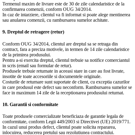
Termenul maxim de livrare este de 30 de zile calendaristice de la
confirmarea comenzii, conform OUG 34/2014.
In caz de intarziere, clientul va fi informat si poate alege mentinerea
sau anularea comenzii, cu rambursarea sumelor achitate.
9. Dreptul de retragere (retur)
Conform OUG 34/2014, clientul are dreptul sa se retraga din
contract, fara a preciza motivele, in termen de 14 zile calendaristice
de la primirea produsului.
Pentru a-si exercita dreptul, clientul trebuie sa notifice comerciantul
in scris (email sau formular de retur).
Produsele trebuie returnate in aceeasi stare in care au fost livrate,
insotite de toate accesoriile si documentele originale.
Costurile de returnare sunt suportate de client, cu exceptia cazurilor
in care produsul este defect sau neconform. Rambursarea sumelor se
face in maximum 14 zile de la receptionarea produsului returnat.
10. Garantii si conformitate
Toate produsele comercializate beneficiaza de garantie legala de
conformitate, conform Legii 449/2003 si Directivei (UE) 2019/771.
In cazul unui produs defect, clientul poate solicita repararea,
inlocuirea, reducerea pretului sau rezolutiunea contractului.