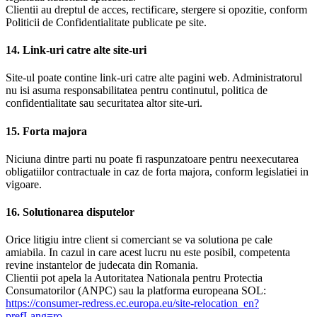
Clientii au dreptul de acces, rectificare, stergere si opozitie, conform
Politicii de Confidentialitate publicate pe site.
14. Link-uri catre alte site-uri
Site-ul poate contine link-uri catre alte pagini web. Administratorul
nu isi asuma responsabilitatea pentru continutul, politica de
confidentialitate sau securitatea altor site-uri.
15. Forta majora
Niciuna dintre parti nu poate fi raspunzatoare pentru neexecutarea
obligatiilor contractuale in caz de forta majora, conform legislatiei in
vigoare.
16. Solutionarea disputelor
Orice litigiu intre client si comerciant se va solutiona pe cale
amiabila. In cazul in care acest lucru nu este posibil, competenta
revine instantelor de judecata din Romania.
Clientii pot apela la Autoritatea Nationala pentru Protectia
Consumatorilor (ANPC) sau la platforma europeana SOL:
https://consumer-redress.ec.europa.eu/site-relocation_en?
prefLang=ro