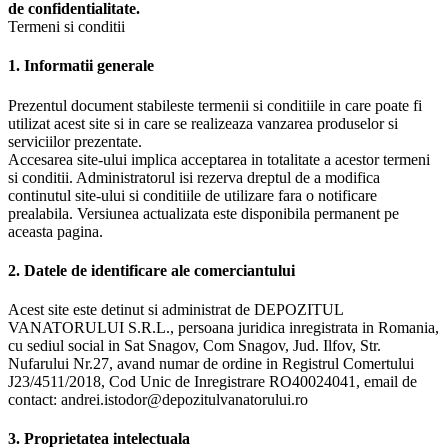
de confidentialitate.
Termeni si conditii
1. Informatii generale
Prezentul document stabileste termenii si conditiile in care poate fi
utilizat acest site si in care se realizeaza vanzarea produselor si
serviciilor prezentate.
Accesarea site-ului implica acceptarea in totalitate a acestor termeni
si conditii. Administratorul isi rezerva dreptul de a modifica
continutul site-ului si conditiile de utilizare fara o notificare
prealabila. Versiunea actualizata este disponibila permanent pe
aceasta pagina.
2. Datele de identificare ale comerciantului
Acest site este detinut si administrat de DEPOZITUL
VANATORULUI S.R.L., persoana juridica inregistrata in Romania,
cu sediul social in Sat Snagov, Com Snagov, Jud. Ilfov, Str.
Nufarului Nr.27, avand numar de ordine in Registrul Comertului
J23/4511/2018, Cod Unic de Inregistrare RO40024041, email de
contact: andrei.istodor@depozitulvanatorului.ro
3. Proprietatea intelectuala