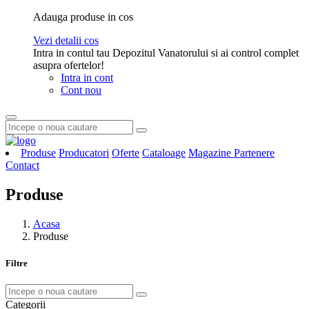
Adauga produse in cos
Vezi detalii cos
Intra in contul tau Depozitul Vanatorului si ai control complet
asupra ofertelor!
Intra in cont
Cont nou
Produse
Producatori
Oferte
Cataloage
Magazine Partenere
Contact
Produse
Acasa
Produse
Filtre
Categorii