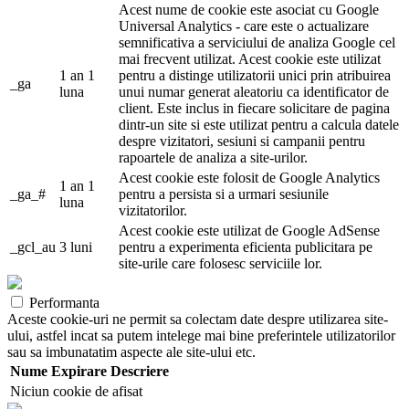
Acest nume de cookie este asociat cu Google
Universal Analytics - care este o actualizare
semnificativa a serviciului de analiza Google cel
mai frecvent utilizat. Acest cookie este utilizat
1 an 1
pentru a distinge utilizatorii unici prin atribuirea
_ga
luna
unui numar generat aleatoriu ca identificator de
client. Este inclus in fiecare solicitare de pagina
dintr-un site si este utilizat pentru a calcula datele
despre vizitatori, sesiuni si campanii pentru
rapoartele de analiza a site-urilor.
Acest cookie este folosit de Google Analytics
1 an 1
_ga_#
pentru a persista si a urmari sesiunile
luna
vizitatorilor.
Acest cookie este utilizat de Google AdSense
_gcl_au
3 luni
pentru a experimenta eficienta publicitara pe
site-urile care folosesc serviciile lor.
Performanta
Aceste cookie-uri ne permit sa colectam date despre utilizarea site-
ului, astfel incat sa putem intelege mai bine preferintele utilizatorilor
sau sa imbunatatim aspecte ale site-ului etc.
Nume
Expirare
Descriere
Niciun cookie de afisat