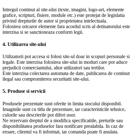
Intregul continut al site-ului (texte, imagini, logo-uri, elemente
grafice, scripturi, fisiere, module etc.) este protejat de legislatia
privind drepturile de autor si proprietatea intelectuala.
Folosirea oricaror elemente fara acordul scris al detinatorului este
interzisa si se sanctioneaza conform legii.
4. Utilizarea site-ului
Utilizatorii pot accesa si folosi site-ul doar in scopuri personale si
legale. Este interzisa folosirea site-ului in moduri care pot aduce
prejudicii comerciantului, altor utilizatori sau tertilor.
Este interzisa colectarea automata de date, publicarea de continut
ilegal sau compromiterea securitatii site-ului.
5. Produse si servicii
Produsele prezentate sunt oferite in limita stocului disponibil.
Imaginile sunt cu titlu de prezentare, iar caracteristicile tehnice,
culorile sau descrierile pot diferi usor.
Ne rezervam dreptul de a modifica specificatiile, preturile sau
disponibilitatea produselor fara notificare prealabila. In caz de
eroare, clientul va fi informat, iar comanda poate fi anulata.